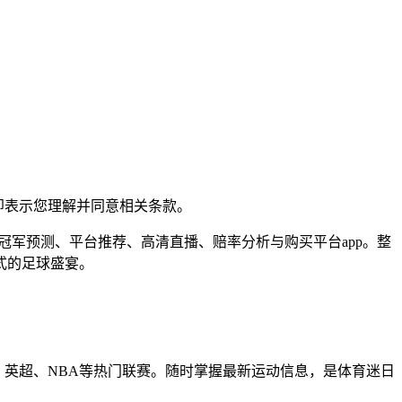
站即表示您理解并同意相关条款。
比分、冠军预测、平台推荐、高清直播、赔率分析与购买平台app。整
式的足球盛宴。
、英超、NBA等热门联赛。随时掌握最新运动信息，是体育迷日