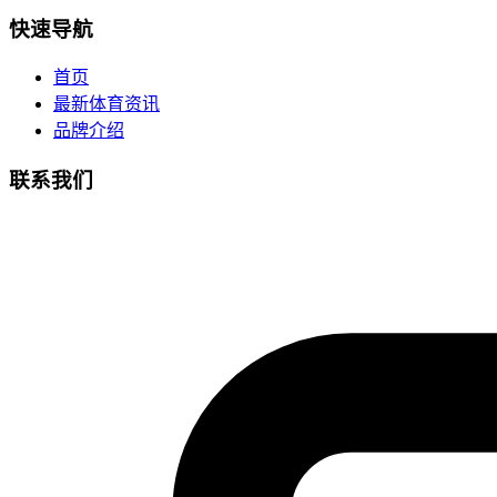
快速导航
首页
最新体育资讯
品牌介绍
联系我们